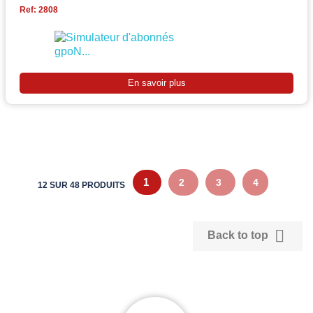
Ref: 2808
En savoir plus
1
2
3
4
12 SUR 48 PRODUITS

Back to top