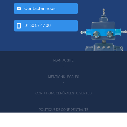
Contacter nous
01 30 57 47 00
PLAN DU SITE
-
MENTIONS LÉGALES
-
CONDITIONS GÉNÉRALES DE VENTES
-
POLITIQUE DE CONFIDENTIALITÉ